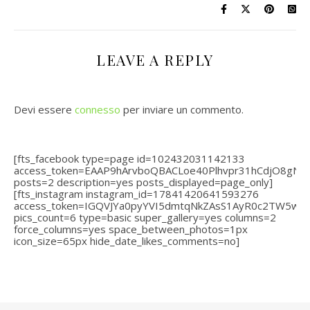
LEAVE A REPLY
Devi essere
connesso
per inviare un commento.
[fts_facebook type=page id=102432031142133
access_token=EAAP9hArvboQBACLoe40Plhvpr31hCdjO8gN
posts=2 description=yes posts_displayed=page_only]
[fts_instagram instagram_id=17841420641593276
access_token=IGQVJYa0pyYVI5dmtqNkZAsS1AyR0c2TW5
pics_count=6 type=basic super_gallery=yes columns=2
force_columns=yes space_between_photos=1px
icon_size=65px hide_date_likes_comments=no]