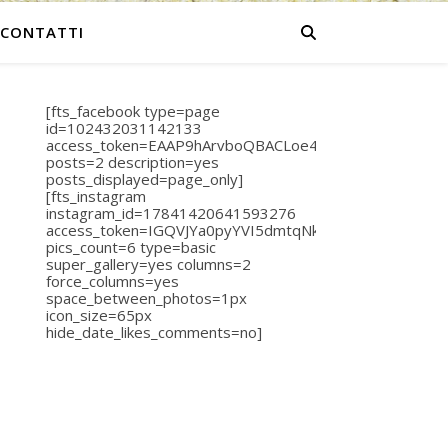
CONTATTI
[fts_facebook type=page
id=102432031142133
access_token=EAAP9hArvboQBACLoe40Plhvpr31hCdjO
posts=2 description=yes
posts_displayed=page_only]
[fts_instagram
instagram_id=17841420641593276
access_token=IGQVJYa0pyYVI5dmtqNkZAsS1AyR0c2
pics_count=6 type=basic
super_gallery=yes columns=2
force_columns=yes
space_between_photos=1px
icon_size=65px
hide_date_likes_comments=no]