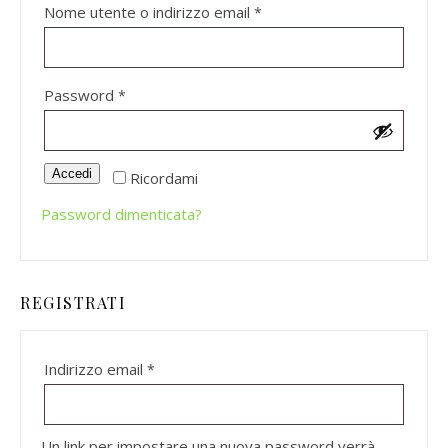
Richiesto
Nome utente o indirizzo email
*
Richiesto
Password
*
Accedi
Ricordami
Password dimenticata?
REGISTRATI
Richiesto
Indirizzo email
*
Un link per impostare una nuova password verrà