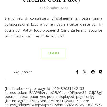
24 Dicembre 2020
Siamo lieti di comunicarvi ufficialmente la nostra prima
collaborazione! Ecco a voi le nostre ricette ideate con In
cucina con Patty, food blogger di Giallo Zafferano. Scoprite
tutti i dettagli all'interno dell'articolo!
LEGGI
Bio Rubino
[fts_facebook type=page id=102432031142133
access_token=EAAP9hArvboQBACLoe40Plhvpr31hCdjO8gN
posts=2 description=yes posts_displayed=page_only]
[fts_instagram instagram_id=17841420641593276
access_token=IGQVJYa0pyYVI5dmtqNkZAsS1AyR0c2TW5