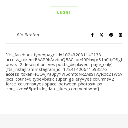
LEGGI
Bio Rubino
[fts_facebook type=page id=102432031142133
access_token=EAAP9hArvboQBACLoe40Plhvpr31hCdjO8gN
posts=2 description=yes posts_displayed=page_only]
[fts_instagram instagram_id=17841420641593276
access_token=IGQVJYa0pyYVI5dmtqNkZAsS1AyR0c2TW5
pics_count=6 type=basic super_gallery=yes columns=2
force_columns=yes space_between_photos=1px
icon_size=65px hide_date_likes_comments=no]