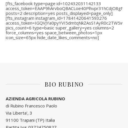
[fts_facebook type=page id=102432031142133
access_token=EAAP9hArvboQBACLoe40Plhvpr31hCdjO8gN
posts=2 description=yes posts_displayed=page_only]
[fts_instagram instagram_id=17841420641593276
access_token=IGQVJYa0pyYVI5dmtqNkZAsS1AyR0c2TW5
pics_count=6 type=basic super_gallery=yes columns=2
force_columns=yes space_between_photos=1px
icon_size=65px hide_date_likes_comments=no]
BIO RUBINO
AZIENDA AGRICOLA RUBINO
di Rubino Francesco Paolo
Via Liberta’, 3
91100 Trapani (TP) Italia
Partita Iva: 03724750827