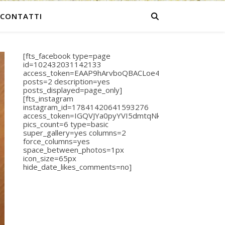
CONTATTI
[fts_facebook type=page
id=102432031142133
access_token=EAAP9hArvboQBACLoe40Plhvpr31hCdjO
posts=2 description=yes
posts_displayed=page_only]
[fts_instagram
instagram_id=17841420641593276
access_token=IGQVJYa0pyYVI5dmtqNkZAsS1AyR0c2
pics_count=6 type=basic
super_gallery=yes columns=2
force_columns=yes
space_between_photos=1px
icon_size=65px
hide_date_likes_comments=no]