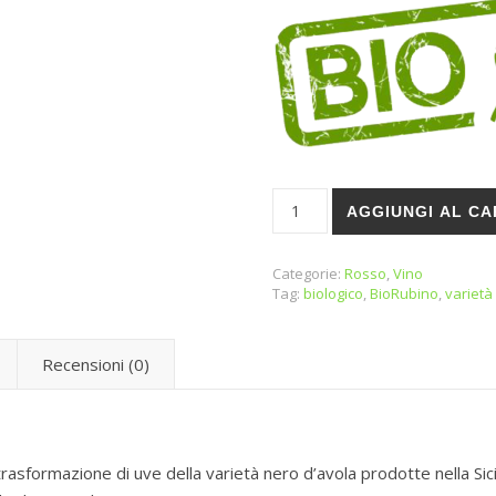
Vino rosso BIO "Nero d'avola"
AGGIUNGI AL C
Categorie:
Rosso
,
Vino
Tag:
biologico
,
BioRubino
,
varietà
Recensioni (0)
trasformazione di uve della varietà nero d’avola prodotte nella Sic