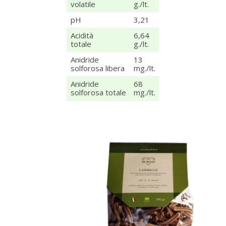
volatile
g./lt.
pH
3,21
Acidità
6,64
totale
g./lt.
Anidride
13
solforosa libera
mg./lt.
Anidride
68
solforosa totale
mg./lt.