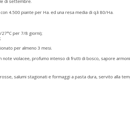
de di settembre.
con 4.500 piante per Ha. ed una resa media di q.li 80/Ha.
27°C per 7/8 giorni);
;
zionato per almeno 3 mesi.
on note violacee, profumo intenso di frutti di bosco, sapore armo
i rosse, salumi stagionati e formaggi a pasta dura, servito alla te