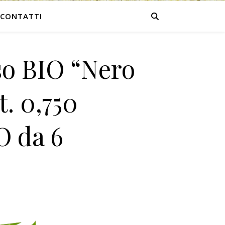
CONTATTI
so BIO “Nero
t. 0,750
 da 6