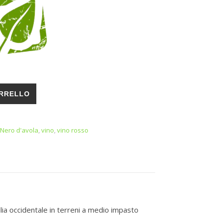
 lt. 0,750 SCATOLO da 6 bottiglie quantità
ARRELLO
 Nero d'avola
,
vino
,
vino rosso
ilia occidentale in terreni a medio impasto