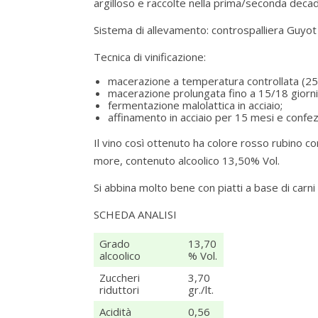
argilloso e raccolte nella prima/seconda deca
Sistema di allevamento: controspalliera Guyot 
Tecnica di vinificazione:
macerazione a temperatura controllata (25/
macerazione prolungata fino a 15/18 giorni
fermentazione malolattica in acciaio;
affinamento in acciaio per 15 mesi e confe
Il vino così ottenuto ha colore rosso rubino c
more, contenuto alcoolico 13,50% Vol.
Si abbina molto bene con piatti a base di carn
SCHEDA ANALISI
Grado
13,70
alcoolico
% Vol.
Zuccheri
3,70
riduttori
gr./lt.
Acidità
0,56