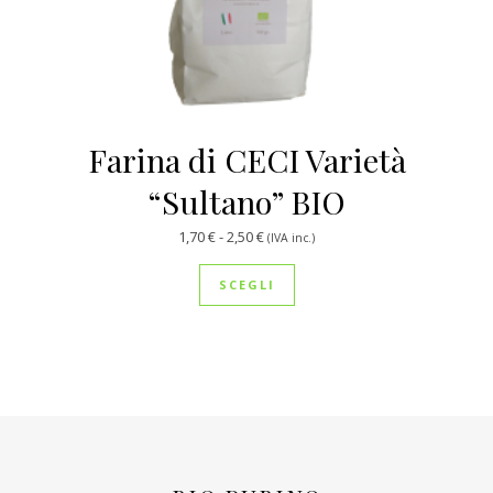
Farina di CECI Varietà
“Sultano” BIO
Fascia di prezzo: da 1,70 € a 2,50 €
1,70
€
-
2,50
€
(IVA inc.)
Questo prodotto ha più var
SCEGLI