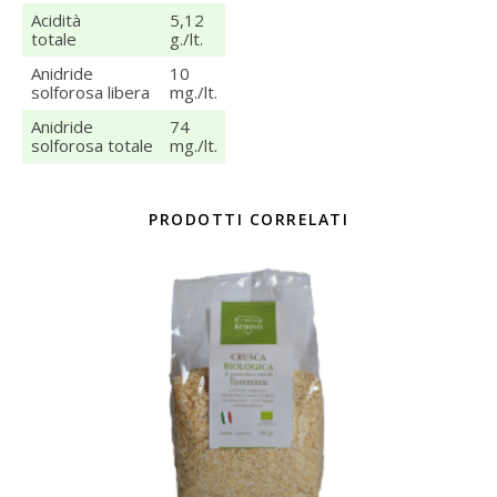
Acidità
5,12
totale
g./lt.
Anidride
10
solforosa libera
mg./lt.
Anidride
74
solforosa totale
mg./lt.
PRODOTTI CORRELATI