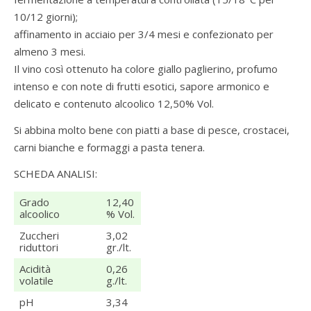
10/12 giorni);
affinamento in acciaio per 3/4 mesi e confezionato per
almeno 3 mesi.
Il vino così ottenuto ha colore giallo paglierino, profumo
intenso e con note di frutti esotici, sapore armonico e
delicato e contenuto alcoolico 12,50% Vol.
Si abbina molto bene con piatti a base di pesce, crostacei,
carni bianche e formaggi a pasta tenera.
SCHEDA ANALISI:
Grado
12,40
alcoolico
% Vol.
Zuccheri
3,02
riduttori
gr./lt.
Acidità
0,26
volatile
g./lt.
pH
3,34