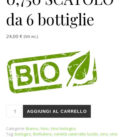
da 6 bottiglie
24,00
€
(IVA inc.)
Vino bianco BIO "Lucido" 2018 lt. 0,750 SCATOLO da 6 bottigli
AGGIUNGI AL CARRELLO
Categorie:
Bianco
,
Vino
,
Vino biologico
Tag:
biologico
,
BioRubino
,
varietà catarratto lucido
,
vino
,
vino