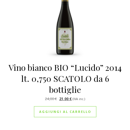
Vino bianco BIO “Lucido” 2014
lt. 0,750 SCATOLO da 6
bottiglie
Il prezzo originale era: 24,00 €.
Il prezzo attuale è: 21,00 €.
24,00
€
21,00
€
(IVA inc.)
AGGIUNGI AL CARRELLO