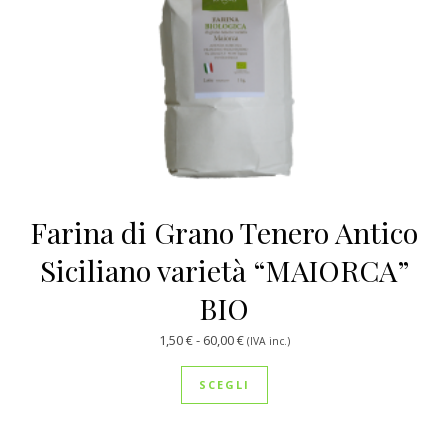
Farina di Grano Tenero Antico
Siciliano varietà “MAIORCA”
BIO
Fascia di prezzo: da 1,50 € a 60,00
1,50
€
-
60,00
€
(IVA inc.)
Questo prodotto ha più var
SCEGLI