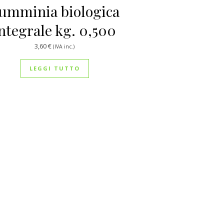
umminia biologica
ntegrale kg. 0,500
3,60
€
(IVA inc.)
del prodotto
LEGGI TUTTO