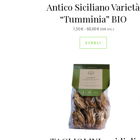
Antico Siciliano Varietà
“Tumminia” BIO
Fascia di prezzo: da 1
1,50
€
-
60,00
€
(IVA inc.)
Questo prodotto
SCEGLI