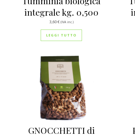
Tumminia biologica
T
integrale kg. 0,500
i
3,60
€
(IVA inc.)
LEGGI TUTTO
GNOCCHETTI di