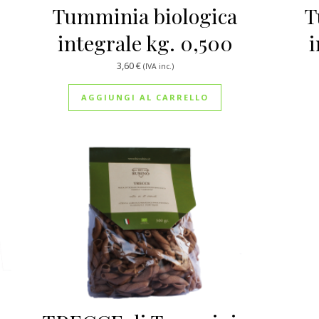
Tumminia biologica
T
integrale kg. 0,500
i
,50 € a 60,00 €
3,60
€
(IVA inc.)
 ha più varianti. Le opzioni possono essere scelte nella pagina 
AGGIUNGI AL CARRELLO