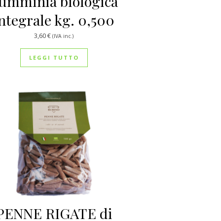
umminia biologica
ntegrale kg. 0,500
3,60
€
(IVA inc.)
LEGGI TUTTO
PENNE RIGATE di