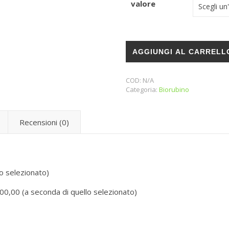
valore
Buono Spesa da regalare a chi
AGGIUNGI AL CARRELL
COD:
N/A
Categoria:
Biorubino
Recensioni (0)
o selezionato)
100,00 (a seconda di quello selezionato)