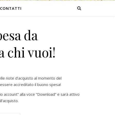
CONTATTI
esa da
a chi vuoi!
prezzo: da 50,00 € a 100,00 €
elle note d’acquisto al momento del
essere accreditato il buono spesa!
mio account” alla voce “Download” e sarà attivo
l’acquisto.