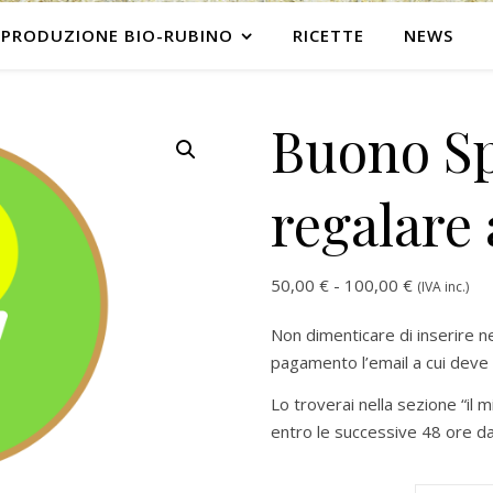
PRODUZIONE BIO-RUBINO
RICETTE
NEWS
Buono Sp
regalare 
Fascia di 
50,00
€
-
100,00
€
(IVA inc.)
Non dimenticare di inserire n
pagamento l’email a cui deve 
Lo troverai nella sezione “il 
entro le successive 48 ore dal