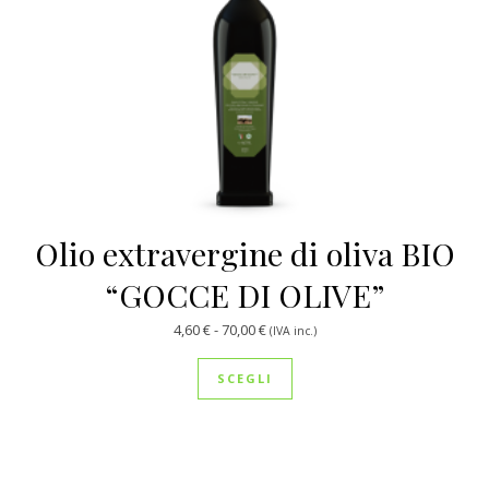
Olio extravergine di oliva BIO
“GOCCE DI OLIVE”
Fascia di prezzo: da 4,60 € a 70,00
4,60
€
-
70,00
€
(IVA inc.)
Questo prodotto ha più var
SCEGLI