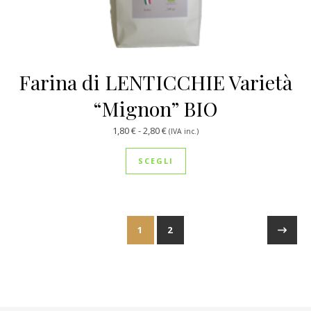
Farina di LENTICCHIE Varietà
“Mignon” BIO
Fascia di prezzo: da 1,80 € a 2,80 €
1,80
€
-
2,80
€
(IVA inc.)
Questo prodotto ha più var
SCEGLI
1
2