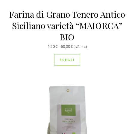
Farina di Grano Tenero Antico
Siciliano varietà “MAIORCA”
BIO
Fascia di prezzo: da 1,50 € a 60,00
1,50
€
-
60,00
€
(IVA inc.)
Questo prodotto ha più var
SCEGLI