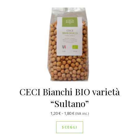
CECI Bianchi BIO varietà
“Sultano”
Fascia di prezzo: da 1,20 € a 1,80 €
1,20
€
-
1,80
€
(IVA inc.)
Questo prodotto ha più var
SCEGLI