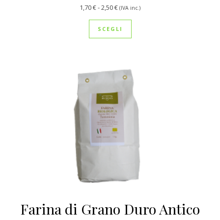
Fascia di prezzo: da 1,70 € a 2,50 €
1,70
€
-
2,50
€
(IVA inc.)
Questo prodotto ha più var
SCEGLI
Farina di Grano Duro Antico