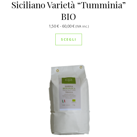
Siciliano Varietà “Tumminia”
BIO
Fascia di prezzo: da 1,50 € a 60,00
1,50
€
-
60,00
€
(IVA inc.)
Questo prodotto ha più var
SCEGLI